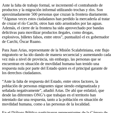
Ante la falta de trabajo formal, se incrementó el contrabando de
productos y la migración informal utilizando trochas y ríos. Son
aproximadamente 500 personas que cruzan la frontera diariamente.
“Algunas veces estos ciudadanos han perdido la mercadería al tratar
de cruzar el río Carchi, otros han sido arrastrados por las aguas.
Además, el cierre de la frontera ha sido aprovechado por bandas
delictivas para movilizar productos ilegales, como drogas,
explosivos, billetes falsos, entre otros”, puntualizó el ex gobernador
de Carchi, Óscar Ruano.
Para Juan Arias, representante de la Misión Scalabriniana, este flujo
migratorio se ha ido dando de manera secuencial y aumentando cada
vez más a nivel de provincia, sin embargo, las personas que se
encuentran en situación de movilidad humana han tenido una
respuesta nula por parte del Estado quien es el principal garante de
los derechos ciudadanos.
“Ante la falta de respuesta del Estado, entre otros factores, la
población de personas migrantes sigue siendo estigmatizada y
señalada negativamente”, añadió Arias. De ahí que enfatizó, que
desde las diferentes ONG’s que trabajan en el territorio han
intentado dar una respuesta, tanto a la población en situación de
movilidad humana, como a las personas de la localidad.
En el Diálogo Público participaron representantes de la Cámara de